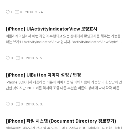
y = nil; CGContextRef ctxt = nil; CGRect rect = CGRectZero; CGAffine
Transform tran = CGAffineTransformIdentity; bnds.size = self.size; re
작성시간
1
0
2010. 9. 24.
ct.size = self.size; switch (orient) { case UIImageOrientationUp: retur
n self; case UIImageOrientationUpMirrored: tran = CGAffineTransfor
mMak..
[iPhone] UIActivityIndicatorView 로딩표시
글 내용
어플리케이션에서 어떤 작업이 수행되고 있는 상태에서 로딩표시를 해주는 기능을
하는 뷰가 UIActivityIndicatorView 입니다. "activityIndicatorViewStyle" 속
성을 이용해 3가지 스타일을 사용할 수 있습니다. typedef enum { UIActivityIn
dicatorViewStyleWhiteLarge, UIActivityIndicatorViewStyleWhite, UIA
작성시간
0
0
2010. 5. 6.
ctivityIndicatorViewStyleGray, } UIActivityIndicatorViewStyle;"startAn
imating" / "stopAnimating" 으로 애니메이션 상태를 조절가능 합니다. "hides
WhenStopped(기본값 NO)"를 이용해 애니메이션을 중지하면 화면에서 ..
[iPhone] UIButton 이미지 설정 / 변경
글 내용
iPhone SDK에서 제공하는 버튼에 이미지를 넣어서 사용이 가능합니다. 상당히 간
단한 것이지만 .NET 버튼 객체와 조금 다른 부분은 버튼의 상태에 따라 각각 버튼 이
미지를 설정 하도록 되어 있습니다. 아래 코드는 일반적인 상태에서 보이는 버튼의
이미지를 설정하는 코드입니다. UIButton* btn = [[UIButton alloc] init]; UIIma
작성시간
0
0
2010. 5. 3.
ge* img = [UIImage imageNamed:@"bntImg.png"]; [btn setImage:im
g forState:UIControlStateNormal];
[iPhone] 파일 시스템 (Document Directory 경로찾기)
글 내용
아이폰에서 개발자가 접근 할 수 있는 파일 시스템은 어플리케이션이 위치한 디렉터