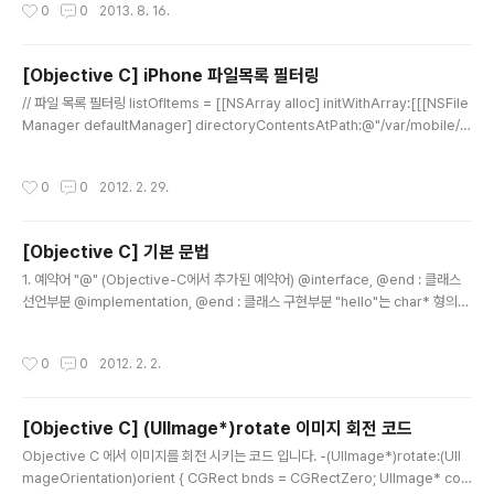
작성시간
0
0
2013. 8. 16.
[Objective C] iPhone 파일목록 필터링
글 내용
// 파일 목록 필터링 listOfItems = [[NSArray alloc] initWithArray:[[[NSFile
Manager defaultManager] directoryContentsAtPath:@"/var/mobile/Li
brary/Downloads/"] pathsMatchingExtensions:[NSArray arrayWithOb
jects:@"png", @"jpg" , nil]]];
작성시간
0
0
2012. 2. 29.
[Objective C] 기본 문법
글 내용
1. 예약어 "@" (Objective-C에서 추가된 예약어) @interface, @end : 클래스
선언부분 @implementation, @end : 클래스 구현부분 "hello"는 char* 형의
문자열을 의미 - @"hello"는 NSString에서 사용하는 문자열 (@""는 아스키 코드
만 가능, 한글은 UTF8로 처리해야 함) 2. 함수 선언 - (retunValueType)functio
작성시간
0
0
2012. 2. 2.
nName:(reutnValueType)argument; - (retunValueType)functionName:
(argumentValueType)argument alias:(argumentValueType2)argumen
t2 alias; 인스턴스 함수 (반환값형식)함수명:(인자타입) 인자명 alias[:(인자..
[Objective C] (UIImage*)rotate 이미지 회전 코드
글 내용
Objective C 에서 이미지를 회전 시키는 코드 입니다. -(UIImage*)rotate:(UII
mageOrientation)orient { CGRect bnds = CGRectZero; UIImage* cop