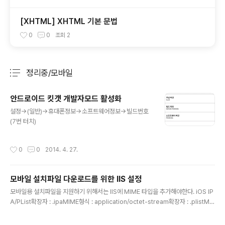
[XHTML] XHTML 기본 문법
0
0
조회
2
정리중/모바일
분류 전체보기
주요 글 목록
안드로이드 킷갯 개발자모드 활성화
글 내용
설정->(일반)->휴대폰정보->소프트웨어정보->빌드번호
(7번 터치)
작성시간
0
0
2014. 4. 27.
모바일 설치파일 다운로드를 위한 IIS 설정
글 내용
모바일용 설치파일을 지원하기 위해서는 IIS에 MIME 타입을 추가해야한다. iOS IP
A/PList확장자 : .ipaMIME형식 : application/octet-stream확장자 : .plistMI
ME형식 : text/xml Android APK확장자 : .apkMIME형식 : application/vnd.a
ndroid.package-archive