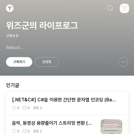
검색하기
티스토리
위즈군의 라이프로그
구독자
0
Reboot...
구독하기
방명록
신고하기 레이어
열기
인기글
[.NET&C#] C#을 이용한 간단한 문자열 인코딩 (Bas
e64 인코딩)
0
0
조회
3
음악, 동영상 용량줄이기 스트리밍 변환 (미
디어 인코더)
0
0
조회
2