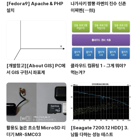
[Fedora9] Apache & PHP
나가사키 짬뽕 라멘의 진수 신촌
설치
이찌멘(一麵)
[개발참고][About GIS] PC에
클라우드 컴퓨팅 1 - 그게 뭐야?
서 GIS 구현시 좌표계
먹는겨?
활용도 높은 초소형 MicroSD 리
[Seagate 7200.12 HDD] 3.
더기 MR-SMC03
남들 다하는 성능 테스트