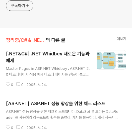
구독하기
더보기
정리중/C# & .NET & Web
의 다른 글
[.NET&C#] .NET Whidbey 새로운 기능과
예제
글 내용
Master Pages in ASP.NET Whidbey : ASP.NET 2.
0 마스터페이지 적용 예제 마스터 페이지를 만들어 놓고
(@Page 대신 @Master 로 마스터 페이지를 만들고) s
0
0
2005. 6. 24.
p:contentplaceholder 부분에 해당 내용이 들어가는
형태가 기본이고, 마스터 페이지의 재정의 등등.... 요런 식
으로 마스터 페이지를 적용 시키게 되어 있네요. 아래 그림
[ASP.NET] ASP.NET 성능 향상을 위한 체크 리스트
하나면 모든 것이 설명이 됩니다. 이미지 출처 : Microsof
글 내용
t MSDN Working with Data in ASP.NET Whidbey :
ASP.NET 성능 향상을 위한 체크 리스트입니다. DataSet 류 보다는 DataRe
ASP.NET 2.0 데이터 연결 새로운 기능과 예제 XML 데
ader 를 사용하라 라운드트립 횟수를 줄여라. 캐시를 활용하라. 캐시 사용시 메
이터와 관련된 부분이...기다려지네요. New Membershi
모리 범위를 정해라. 불필요한 예외처리를 하지 말라. 장시간의 프로세싱을 하
p Features in ASP.NET Whidbey : ..
0
0
2005. 6. 24.
지 않도록 하라. 상위 레벨에서 에러 핸들링 해라. try/finally 에서 리소스를 해