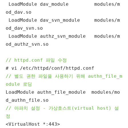
LoadModule dav_module modules/m
od_dav.so
LoadModule dav_svn_module modules/m
od_dav_svn.so
LoadModule authz_svn_module modules/m
od_authz_svn.so
// httpd.conf 파일 수정
# vi /etc/httpd/conf/httpd.conf
// 별도 권한 파일을 사용하기 위해 authn_file_m
odule 로딩
LoadModule authn_file_module modules/mo
d_authn_file.so
// 아파치 설정 - 가상호스트(virtual host) 설
정
<VirtualHost *:443>