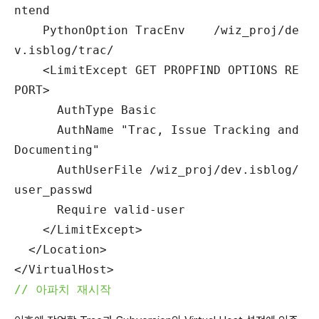
ntend
PythonOption TracEnv /wiz_proj/de
v.isblog/trac/
<LimitExcept GET PROPFIND OPTIONS RE
PORT>
AuthType Basic
AuthName "Trac, Issue Tracking and
Documenting"
AuthUserFile /wiz_proj/dev.isblog/
user_passwd
Require valid-user
</LimitExcept>
</Location>
</VirtualHost>
// 아파치 재시작