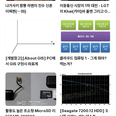
나가사키 짬뽕 라멘의 진수 신촌
이동통신 시장의 1차 대전 - LGT
이찌멘(一麵)
의 Khai(카이)와 홀맨 그리고 OZ
(오즈)
[개발참고][About GIS] PC에
클라우드 컴퓨팅 1 - 그게 뭐야?
서 GIS 구현시 좌표계
먹는겨?
활용도 높은 초소형 MicroSD 리
[Seagate 7200.12 HDD] 3.