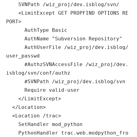
SVNPath /wiz_proj/dev.isblog/svn/
<LimitExcept GET PROPFIND OPTIONS RE
PORT>
AuthType Basic
AuthName "Subversion Repository"
AuthUserFile /wiz_proj/dev.isblog/
user_passwd
#AuthzSVNAccessFile /wiz_proj/dev.
isblog/svn/conf/authz
#SVNPath /wiz_proj/dev.isblog/svn
Require valid-user
</LimitExcept>
</Location>
<Location /trac>
SetHandler mod_python
PythonHandler trac.web.modpython_fro