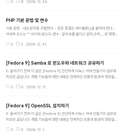
0
8
2008. 12. 24.
지만 여전히 전문적인 지식을 가진 분들은 어려운 방법을 택하고 있습니다. 기
본적으로 소스 컴파일을 하는 경우 더 향상된 성능을 발휘 할 수 있다고 하지만
그렇게 세세한 설정을 할 수 있을 정도라면 검색을 통해 작업을 진행하지는 않
PHP 기본 문법 및 변수
을 것이라고 생각 됩니다. 그리고 기본적으로 RPM 패키지 자체가 전문가 집단
글 내용
을 통해 가장 최적화 되어 있을 것이라는 생각을 가지고 있습니다. 그래서 기본
기본 문법 - 대소문자를 구별한다. - 문장 종결은 세미콜론(;)을 붙여야 한다. -
적으로 rpm을 이용한 패키지 설치를 통해 최적화 하는 방법을 찾아보려고 합니
서버측 코드는 "" 사이에 넣는다. 변수 : 앞에 $를 붙이고 문자,숫자, _ 로 명명한
다. 개인적으로 여러 가지..
다. 예) $blog = 'wiz.pe.kr'; 슈퍼전역변수 : php에서 미리 정의된 변수로 항
0
2
2008. 12. 31.
상 존재하는 변수로 모든 스크립트에서 사용이 가능하다. $_GET : GET 방식
으로 전달된 값의 배열 $_POST : POST 방식으로 넘어온 값의 배열 $_COO
KIE : 쿠키에서 읽어들인 값의 배열 $_FILES : 파일 업로드를 통해 전달된 변수
[Fedora 9] Samba 로 윈도우와 네트워크 공유하기
의 배열 $_SERVER : 헤더, 파일경로, 스크립트 위치 등의 서버 정보를 변수 배
글 내용
열 $_ENV : 서버 환경 변수 배열 $_REQUEST : 유저의 입력 메커니즘을 통
0. 들어가기 전에 이 글은 [Fedora 9] 간단하게 리눅스 서버 만들기의 일부로
해 스크립트에 전달..
작성된 글입니다. 개별 기능들에 대한 내용은 전체적인 흐름과 환경에 영향을
받을 수 있다는 점을 참고하세요. 이번에는 삼바를 이용해 네트워크로 윈도우와
0
0
2008. 12. 11.
페도라의 파일 공유 방법을 간단하게 설명합니다. 1. Samba 설치// samba 설
치 # yum install samba 다른 서비스 설치 방법과 같이 간단하게 YUM을 이
용해 간단하게 삼바를 설치해줍니다. 2. Samba 설정// 포트 상태 확인 # rpci
[Fedora 9] OpenSSL 설치하기
nfo -p 100000 2 tcp 111 portmapper // 설정파일 수정 # vi /etc/samb
글 내용
a/smb.conf // [global] 수정 // 작업그룹 설정 workgroup = wiz.pe.kr..
0. 들어가기 전에 이 글은 [Fedora 9] 간단하게 리눅스 서버 만들기의 일부로
작성된 글입니다. 개별 기능들에 대한 내용은 전체적인 흐름과 환경에 영향을
받을 수 있다는 점을 참고하세요. 목표 시스템은 아래와 같습니다. 3차 목표 시
0
0
2008. 12. 1.