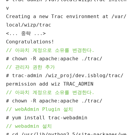
v
Creating a new Trac environment at /var/
local/wizp/trac
<... 중략 ...>
Congratulations!
// 아파치 계정으로 소유를 변경한다.
# chown -R apache:apache ./trac/
// 관리자 권한 추가
# trac-admin /wiz_proj/dev.isblog/trac/
permission add wiz TRAC_ADMIN
// 아파치 계정으로 소유를 변경한다.
# chown -R apache:apache ./trac/
// webAdmin Plugin 설치
# yum install trac-webadmin
// webadmin 설치
# cd /usr/lib/python2.5/site-packages/we