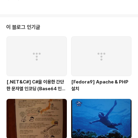
스템 (Fedora Core 9 + Apache + PHP + MySQL + fastCGI + Textc
ube + Trac + Subversion + OpenSSL) Linux : Linux reds 2.6.25.1
4 (Fedora Core 9) Apache : httpd-2.2.9-1 PHP : php-5.2.6-2 MyS
QL : mysql-5.0.51 ProFTP : fastCGI : mod_fcgid-2.2 Textcube : T
extcube 1.7.5 Trac ..
이 블로그 인기글
[.NET&C#] C#을 이용한 간단
[Fedora9] Apache & PHP
한 문자열 인코딩 (Base64 인코
설치
딩)