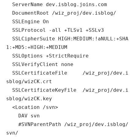
ServerName dev.isblog.joins.com
DocumentRoot /wiz_proj/dev.isblog/
SSLEngine On
SSLProtocol -all +TLSv1 +SSLv3
SSLCipherSuite HIGH:MEDIUM:!aNULL:+SHA
1:+MD5:+HIGH:+MEDIUM
SSLOptions +StrictRequire
SSLVerifyClient none
SSLCertificateFile /wiz_proj/dev.i
sblog/wizCK.crt
SSLCertificateKeyFile /wiz_proj/dev.i
sblog/wizCK.key
<Location /svn>
DAV svn
#SVNParentPath /wiz_proj/dev.isblog/
svn/