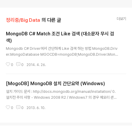
더보기
정리중/Big Data
의 다른 글
MongoDB C# Match 조건 Like 검색 (대소문자 무시 검
색)
글 내용
Mongodb C# Driver에서 간단하게 Like 검색 하는 방법 MongoDB.Driv
er.MongoDatabase MGOCDB=mongoDB;MongoDB.Driver.Mong
oCollection MGOCOL=MGOCDB.GetCollection("TestCollectio
0
0
2014. 4. 26.
n");// keyword로 시작하는 단어 검색MongoDB.Driver.MongoCursor
mcur = MGOCOL.FindAs(MongoDB.Driver.Builders.Query.Match
es("TargetNames", keyword+".*"));// 대소문자 구분 하지 않음Mongo
[MogoDB] MongoDB 설치 간단요약 (Windows)
DB.Bson.BsonRegularExpression regkey = new MongoDB.Bson.
글 내용
BsonRegularExpression("..
설치 가이드 문서 : http://docs.mongodb.org/manual/installation/ 0.
설치전 주의 사항 - Windows 2008 R2 / Windows7 의 경우 메모리 관련
핫픽스를 설치 http://support.microsoft.com/kb/2731284 1. 최신 버전
0
0
2013. 6. 10.
MongoDB 다운로드 - http://www.mongodb.org/downloads 2. 압축
해제 3. "C:\mongodb"로 압축해제한 파일을 이동 4. 데이터 저장 경로 생성
- 적당한 경로에 데이터를 저장할 디렉토리를 만든다. 5. MongoDB 시작 -
C:\mongodb\bin\mongod.exe --dbpath d:\mongodb\data -> 데이