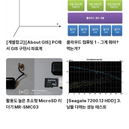
[개발참고][About GIS] PC에
클라우드 컴퓨팅 1 - 그게 뭐야?
서 GIS 구현시 좌표계
먹는겨?
활용도 높은 초소형 MicroSD 리
[Seagate 7200.12 HDD] 3.
더기 MR-SMC03
남들 다하는 성능 테스트