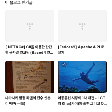
터 경로 "d:\mongodb\data"로 Mo..
이 블로그 인기글
[.NET&C#] C#을 이용한 간단
[Fedora9] Apache & PHP
한 문자열 인코딩 (Base64 인코
설치
딩)
나가사키 짬뽕 라멘의 진수 신촌
이동통신 시장의 1차 대전 - LGT
이찌멘(一麵)
의 Khai(카이)와 홀맨 그리고 OZ
(오즈)