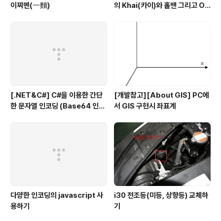
이찌멘(一麵)
의 Khai(카이)와 홀맨 그리고 OZ
(오즈)
[.NET&C#] C#을 이용한 간단
[개발참고][About GIS] PC에
한 문자열 인코딩 (Base64 인코
서 GIS 구현시 좌표계
딩)
다양한 인코딩의 javascript 사
i30 전조등(미등, 상향등) 교체하
용하기
기