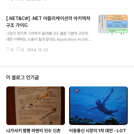
있다는 내용입니다. 그냥 dr[”some”] 으로 읽어 들여서 다시 값의 형식을 맞
춰 읽어 내는 단계를 줄여서 성능향상 ^^.
[.NET&C#] .NET 어플리케이션의 아키텍처
구조 가이드
글 내용
그림이 멋지게 그려져서 올려봅니다. 물론 기본적 구조에
대한 이해에도 도움이 될것 같네요.Application Archite
cture for .NET: Designing Applications and Servi
0
0
2004. 12. 23.
ces
이 블로그 인기글
나가사키 짬뽕 라멘의 진수 신촌
이동통신 시장의 1차 대전 - LGT