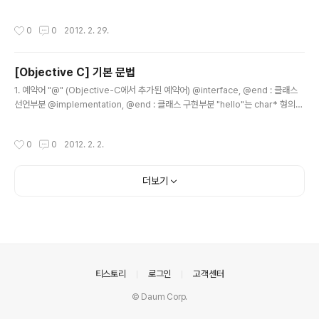
brary/Downloads/"] pathsMatchingExtensions:[NSArray arrayWithOb
jects:@"png", @"jpg" , nil]]];
작성시간
0
0
2012. 2. 29.
[Objective C] 기본 문법
글 내용
1. 예약어 "@" (Objective-C에서 추가된 예약어) @interface, @end : 클래스
선언부분 @implementation, @end : 클래스 구현부분 "hello"는 char* 형의
문자열을 의미 - @"hello"는 NSString에서 사용하는 문자열 (@""는 아스키 코드
만 가능, 한글은 UTF8로 처리해야 함) 2. 함수 선언 - (retunValueType)functio
작성시간
0
0
2012. 2. 2.
nName:(reutnValueType)argument; - (retunValueType)functionName:
(argumentValueType)argument alias:(argumentValueType2)argumen
t2 alias; 인스턴스 함수 (반환값형식)함수명:(인자타입) 인자명 alias[:(인자..
더보기
의안내
티스토리
로그인
고객센터
© Daum Corp.