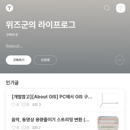
검색하기
티스토리
위즈군의 라이프로그
구독자
0
Reboot...
구독하기
방명록
신고하기 레이어
열기
인기글
[개발참고][About GIS] PC에서 GIS 구현
시 좌표계
0
0
조회
3
음악, 동영상 용량줄이기 스트리밍 변환 (미
디어 인코더)
0
0
조회
2