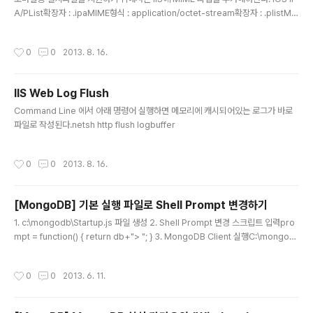
A/PList확장자 : .ipaMIME형식 : application/octet-stream확장자 : .plistMI
ME형식 : text/xml Android APK확장자 : .apkMIME형식 : application/vnd.a
ndroid.package-archive
작성시간
0
0
2013. 8. 16.
IIS Web Log Flush
글 내용
Command Line 에서 아래 명령어 실행하면 메모리에 캐시되어있는 로그가 바로
파일로 작성된다.netsh http flush logbuffer
작성시간
0
0
2013. 8. 16.
[MongoDB] 기본 실행 파일로 Shell Prompt 변경하기
글 내용
1. c:\mongodb\Startup.js 파일 생성 2. Shell Prompt 변경 스크립트 입력pro
mpt = function() { return db+"> "; } 3. MongoDB Client 실행C:\mongod
b\bin\mongo.exe --shell C:\mongodb\Startup.js
작성시간
0
0
2013. 6. 11.