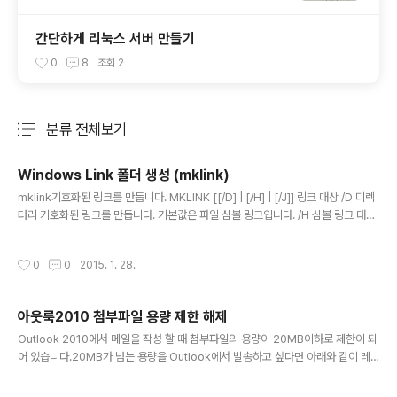
간단하게 리눅스 서버 만들기
0
8
조회
2
분류 전체보기
주요 글 목록
Windows Link 폴더 생성 (mklink)
글 내용
mklink기호화된 링크를 만듭니다. MKLINK [[/D] | [/H] | [/J]] 링크 대상 /D 디렉
터리 기호화된 링크를 만듭니다. 기본값은 파일 심볼 링크입니다. /H 심볼 링크 대신
하드 링크를 만듭니다. /J 디렉터리 교차점을 만듭니다. 링크 새 심볼 링크 이름을 지
정합니다. 대상 새 링크로 참조되는 절대 경로 또는 상대 경로를 지정합니다.
작성시간
0
0
2015. 1. 28.
아웃룩2010 첨부파일 용량 제한 해제
글 내용
Outlook 2010에서 메일을 작성 할 때 첨부파일의 용량이 20MB이하로 제한이 되
어 있습니다.20MB가 넘는 용량을 Outlook에서 발송하고 싶다면 아래와 같이 레
지스트리를 수정하면 됩니다. 1. 시작 실행창(win+R)에 regedit 입력해서 레지스
트리 편집기 실행2. HKEY_CURRENT_USER\Software\Microsoft\Office\14.