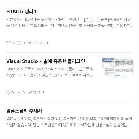
HTML5 정리 1
글 내용
기본사항- 대소문자를 구분하지 않는다.- 속성값에 [, ", ', `, =, 공백]을 포함하지 않
는 경우 인용 부호 없어도 됨 (기본적으로 인용부호 사용하는 것을 권함)- 기본 DTD
정의가 없다. 종료(닫는) 태그를 사용하면 안되는 요소area, base, br, col, comm
and, embed, hre, img, input, keygen, link, meta, param, source 상황에
작성시간
0
0
2012. 10. 31.
따라 생략가능한 태그 (가능하면 종료 태그와 쌍을 이루는 것을 권함)전체 생략가능h
tml, head, body, colgroup, tbody 종료 태그 생략가능li, dt, dd, p, rt, rp, op
tgroup, option, thead, tfoot, tr, td, th Boolean 속성값true : ..
Visual Studio 개발에 유용한 플러그인
글 내용
AnkhSVN 무료 Subversion 소스제어 플러그인으로 약
간(?)의 버그가 있지만, 빌드 시 갱신되는 파일들을 자동으
로 제외해주는 등 편리합니다. 다운로드 : http://ankhsv
n.open.collab.net/ Indent Guides 들여쓰기 시작과
작성시간
0
0
2012. 9. 7.
끝을 쉽게 확인 할 수 있도록 해주는 플러그인 입니다. 다운
로드 : http://visualstudiogallery.msdn.microsoft.c
om/e792686d-542b-474a-8c55-630980e72c
범륜스님의 주례사
30 Productivity Power Tools 편안한 코드보기를 지
글 내용
원하는 기능을 많이 가지고 있는 플러그인 입니다. 다운로
결혼을 준비하고, 결혼해서 살고 있는 모두가 한번 읽어 보고, 마음에 새겨야 할 글이
드 : http://visualstudiogallery.msdn.microsoft.co
아닌가 싶습니다. 단순 스크랩은 하지 않으려고 노력하는데 법륜스님의 말씀에는 어
m/d0d33361-18e2..
떤 말도 붙일 수가 없을 것 같습니다. 오늘 두 분이 좋은 마음으로 이렇게 결혼을 합니
다. 그런데 이렇게 좋은 서로 사랑하는 마음으로 결혼을 하는데, 이 마음이 십 년, 이