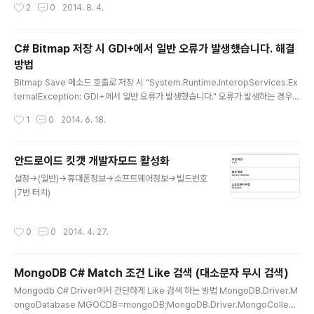
작성시간
2
0
2014. 8. 4.
0\Outlook\Preferences 선택3. 오른쪽 창에서 마우스 오른쪽 단추를 누르고 새
로 만들기 DWORD4. 키 이름에 MaximumAttachmentSize 입력5. 키 값을 더
블클릭해서 편집창이 열리면 10진수 선택6. 최대 첨부파일 용량을 KB 단위로 계산
C# Bitmap 저장 시 GDI+에서 일반 오류가 발생했습니다. 해결
해서 입력 (0 : 무제한)20MB : 20480 / 100MB : 1024..
방법
글 내용
Bitmap Save 메소드 호출로 저장 시 "System.Runtime.InteropServices.Ex
ternalException: GDI+에서 일반 오류가 발생했습니다." 오류가 발생하는 경우
일단 저장 경로의 폴더위치가 정상인지, 실제 경로가 존재하고, 접근(쓰기)권한이 있
작성시간
1
0
2014. 6. 18.
는지 우선 확인해야 합니다.
안드로이드 킷갯 개발자모드 활성화
글 내용
설정->(일반)->휴대폰정보->소프트웨어정보->빌드번호
(7번 터치)
작성시간
0
0
2014. 4. 27.
MongoDB C# Match 조건 Like 검색 (대소문자 무시 검색)
글 내용
Mongodb C# Driver에서 간단하게 Like 검색 하는 방법 MongoDB.Driver.M
ongoDatabase MGOCDB=mongoDB;MongoDB.Driver.MongoCollecti