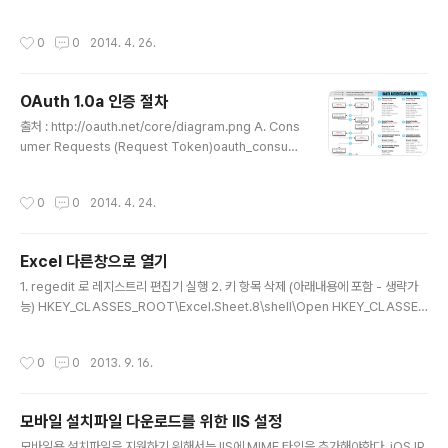
on MGOCOL=MGOCDB.GetCollection("TestCollection");// keyword로
시작하는 단어 검색MongoDB.Driver.MongoCursor mcur = MGOCOL.Fin
작성시간
0
0
2014. 4. 26.
dAs(MongoDB.Driver.Builders.Query.Matches("TargetNames", keyw
ord+".*"));// 대소문자 구분 하지 않음MongoDB.Bson.BsonRegularExpres
sion regkey = new MongoDB.Bson.BsonRegularExpression("..
OAuth 1.0a 인증 절차
글 내용
출처 : http://oauth.net/core/diagram.png A. Cons
umer Requests (Request Token)oauth_consum
er_keyoauth_signature_methodoauth_signature
oauth_timestampoauth_nonceoauth_version (o
작성시간
0
0
2014. 4. 24.
ptional)oauth_callback B. Service Provider Gran
ts (Request Token)oauth_tokenoauth_token_se
cretoauth_callback_confirmed C. Consumer Dir
Excel 다른창으로 열기
ects User to Service Provideroauth_token (opti
글 내용
onal) D. Service Provider Directs User to Cons..
1. regedit 로 레지스트리 편집기 실행 2. 키 항목 삭제 (아래내용에 포함 - 생략가
능) HKEY_CLASSES_ROOT\Excel.Sheet.8\shell\Open HKEY_CLASSES
_ROOT\Excel.Sheet.12\shell\Open 3. 아래내용중 버전에 맞는 내용을 메모장
에 붙여넣고, ExcelNewWinOpen.reg로 저장 후 실행 (또는 첨부파일로 레지스
작성시간
0
0
2013. 9. 16.
트리 다시 등록) 32bit Windows Registry Editor Version 5.00 [-HKEY_CL
ASSES_ROOT\Excel.Sheet.12\shell\Open] [HKEY_CLASSES_ROOT\E
xcel.Sheet.12\shell\Open] @="열기(&O)" [HKEY_CLASSES_ROOT\Exc
모바일 설치파일 다운로드를 위한 IIS 설정
el.S..
글 내용
모바일용 설치파일을 지원하기 위해서는 IIS에 MIME 타입을 추가해야한다. iOS IP