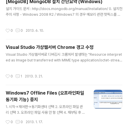
[MogoDB] MongoDB 설치 간단요약 (Windows)
글 내용
설치 가이드 문서 : http://docs.mongodb.org/manual/installation/ 0. 설치전
주의 사항 - Windows 2008 R2 / Windows7 의 경우 메모리 관련 핫픽스를 설
치 http://support.microsoft.com/kb/2731284 1. 최신 버전 MongoDB 다
운로드 - http://www.mongodb.org/downloads 2. 압축해제 3. "C:\mongo
작성시간
0
0
2013. 6. 10.
db"로 압축해제한 파일을 이동 4. 데이터 저장 경로 생성 - 적당한 경로에 데이터를
저장할 디렉토리를 만든다. 5. MongoDB 시작 - C:\mongodb\bin\mongod.e
xe --dbpath d:\mongodb\data -> 데이터 경로 "d:\mongodb\data"로 Mo..
Visual Studio 가상웹서버 Chrome 경고 수정
글 내용
Visual Studio 가상웹서버로 디버깅시 크롬에서 발생하는 "Resource interpret
ed as Image but transferred with MIME type application/octet-strea
m" 경고에 대한 임시 방편 입니다. 가상웹서버에서 PNG 이미지에 대한 ContentT
ype이 지워되지 않아서 발생하는 경고 문구로 핸들러를 추가해서 강제로 Content
작성시간
0
1
2013. 3. 21.
Type 값을 지정해주는 방법으로 해결하면 됩니다. 다만 실서버에 배포할 때는 해당
부분을 제거하고 배포를 해야 합니다. web.config 추가 PNGHandler 추가using
System;using System.Text; namespace Wiz {public class PNGHandl
Windows7 Offline Files (오프라인파일
er : System.Web.IH..
동기화 기능) 중지
글 내용
1. 시작->제어판->동기화센터 선택 2. 오프라인 파일 관
리 선택 3. 오프라인 파일 사용 안 함 선택 4. 재부팅 후 중
지 됩니다.
작성시간
0
0
2013. 1. 17.