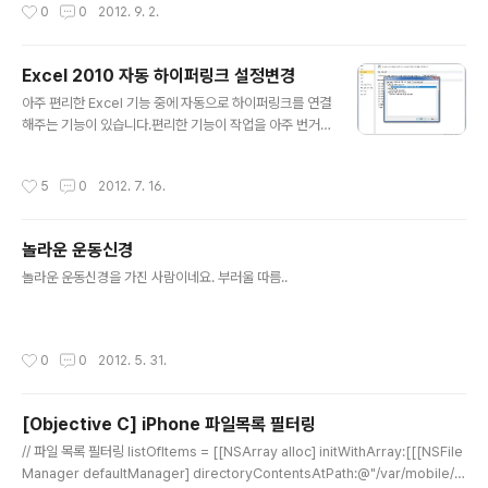
작성시간
0
0
2012. 9. 2.
십년, 삼십년 가면 얼마나 좋겠습니까. 여기 앉아 계신 하객 분들 결혼식장에서 약속
한 것 다 지키고 살고 계십니까? 이렇게 지금 이 자리에서는 '검은 머리가 하얀 파뿌
리가 될 때까지 아무리 어려운 일이 있거나, 어떤 고난이 있더라도 서로 아끼고 사랑
Excel 2010 자동 하이퍼링크 설정변경
하며 서로 돕고 살겠는가?'물으면, "예" 하며 약속을 해놓고는 3일을 못 넘기고 3개
글 내용
월, 3년을 못 넘기고 남편 때문에 못살겠..
아주 편리한 Excel 기능 중에 자동으로 하이퍼링크를 연결
해주는 기능이 있습니다.편리한 기능이 작업을 아주 번거
롭게 만들어주는 일도 종종 발생합니다.그래서 자동으로
하이퍼링크를 설정하지 않도록 하는 기능을 찾아봤더니 2
작성시간
5
0
2012. 7. 16.
010에는 옵션이 숨어있네요.숨겨진 위치는 "파일->옵션-
>언어 교정->자동 고침 옵션->입력할 때 자동 서식"에 위
치해있습니다.아래 사진을 참고해서 설정을 하시면 됩니
놀라운 운동신경
다.
글 내용
놀라운 운동신경을 가진 사람이네요. 부러울 따름..
작성시간
0
0
2012. 5. 31.
[Objective C] iPhone 파일목록 필터링
글 내용
// 파일 목록 필터링 listOfItems = [[NSArray alloc] initWithArray:[[[NSFile
Manager defaultManager] directoryContentsAtPath:@"/var/mobile/Li