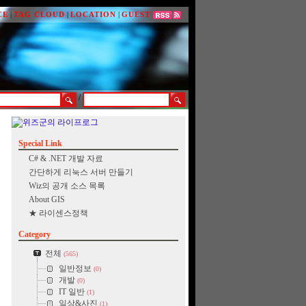
CE
|
TAG CLOUD
|
LOCATION
|
GUEST
/
Special Link
C# & .NET 개발 자료
간단하게 리눅스 서버 만들기
Wiz의 공개 소스 목록
About GIS
★ 라이센스정책
Category
전체
(565)
일반정보
(0)
개발
(0)
IT 일반
(1)
일상&사진
(1)