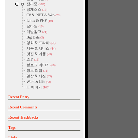
정리중
(563)
공개소스
(15)
C# & .NET & Web
(79)
Linux & PHP
(19)
모바일
(10)
개발참고
(21)
Big Data
(3)
영화 & 드라마
(54)
제품 & 서비스
(44)
맛집 & 여행
(23)
DIY
(16)
블로그 이야기
(66)
정보 & 팁
(11)
일상 & 사진
(59)
Work & Life
(43)
IT 이야기
(100)
Recent Entry
Recent Comments
Recent Trackbacks
Tags
Links