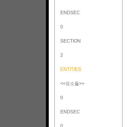
ENDSEC
0
SECTION
2
ENTITIES
<<요소들>>
0
ENDSEC
0