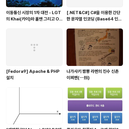
이동통신 시장의 1차 대전 - LGT
[.NET&C#] C#을 이용한 간단
의 Khai(카이)와 홀맨 그리고 OZ
한 문자열 인코딩 (Base64 인코
(오즈)
딩)
[Fedora9] Apache & PHP
나가사키 짬뽕 라멘의 진수 신촌
설치
이찌멘(一麵)