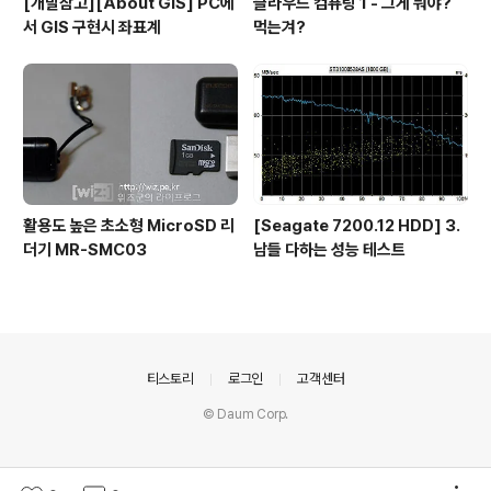
[개발참고][About GIS] PC에
클라우드 컴퓨팅 1 - 그게 뭐야?
서 GIS 구현시 좌표계
먹는겨?
활용도 높은 초소형 MicroSD 리
[Seagate 7200.12 HDD] 3.
더기 MR-SMC03
남들 다하는 성능 테스트
의안내
티스토리
로그인
고객센터
© Daum Corp.