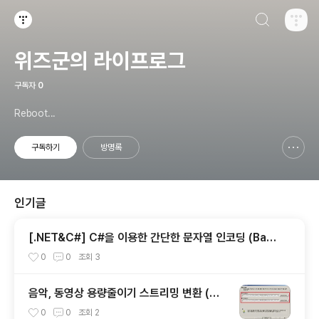
검색하기
티스토리
위즈군의 라이프로그
구독자
0
Reboot...
구독하기
방명록
신고하기 레이어
열기
인기글
[.NET&C#] C#을 이용한 간단한 문자열 인코딩 (Bas
e64 인코딩)
0
0
조회
3
음악, 동영상 용량줄이기 스트리밍 변환 (미
디어 인코더)
0
0
조회
2