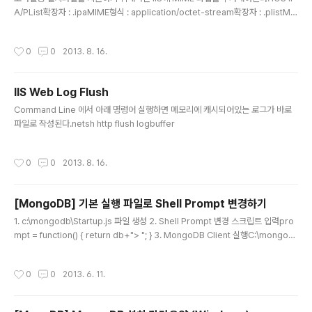
A/PList확장자 : .ipaMIME형식 : application/octet-stream확장자 : .plistMI
ME형식 : text/xml Android APK확장자 : .apkMIME형식 : application/vnd.a
ndroid.package-archive
작성시간
0
0
2013. 8. 16.
IIS Web Log Flush
글 내용
Command Line 에서 아래 명령어 실행하면 메모리에 캐시되어있는 로그가 바로
파일로 작성된다.netsh http flush logbuffer
작성시간
0
0
2013. 8. 16.
[MongoDB] 기본 실행 파일로 Shell Prompt 변경하기
글 내용
1. c:\mongodb\Startup.js 파일 생성 2. Shell Prompt 변경 스크립트 입력pro
mpt = function() { return db+"> "; } 3. MongoDB Client 실행C:\mongod
b\bin\mongo.exe --shell C:\mongodb\Startup.js
작성시간
0
0
2013. 6. 11.