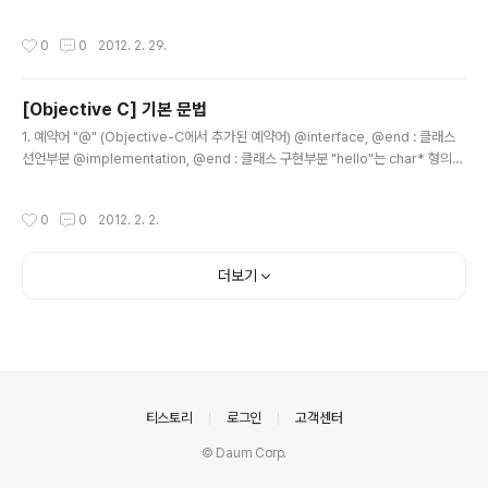
brary/Downloads/"] pathsMatchingExtensions:[NSArray arrayWithOb
jects:@"png", @"jpg" , nil]]];
작성시간
0
0
2012. 2. 29.
[Objective C] 기본 문법
글 내용
1. 예약어 "@" (Objective-C에서 추가된 예약어) @interface, @end : 클래스
선언부분 @implementation, @end : 클래스 구현부분 "hello"는 char* 형의
문자열을 의미 - @"hello"는 NSString에서 사용하는 문자열 (@""는 아스키 코드
만 가능, 한글은 UTF8로 처리해야 함) 2. 함수 선언 - (retunValueType)functio
작성시간
0
0
2012. 2. 2.
nName:(reutnValueType)argument; - (retunValueType)functionName:
(argumentValueType)argument alias:(argumentValueType2)argumen
t2 alias; 인스턴스 함수 (반환값형식)함수명:(인자타입) 인자명 alias[:(인자..
더보기
의안내
티스토리
로그인
고객센터
© Daum Corp.