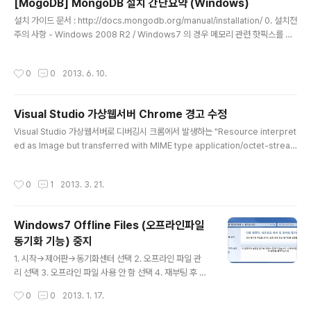
[MogoDB] MongoDB 설치 간단요약 (Windows)
글 내용
설치 가이드 문서 : http://docs.mongodb.org/manual/installation/ 0. 설치전
주의 사항 - Windows 2008 R2 / Windows7 의 경우 메모리 관련 핫픽스를 설
치 http://support.microsoft.com/kb/2731284 1. 최신 버전 MongoDB 다
운로드 - http://www.mongodb.org/downloads 2. 압축해제 3. "C:\mongo
작성시간
0
0
2013. 6. 10.
db"로 압축해제한 파일을 이동 4. 데이터 저장 경로 생성 - 적당한 경로에 데이터를
저장할 디렉토리를 만든다. 5. MongoDB 시작 - C:\mongodb\bin\mongod.e
xe --dbpath d:\mongodb\data -> 데이터 경로 "d:\mongodb\data"로 Mo..
Visual Studio 가상웹서버 Chrome 경고 수정
글 내용
Visual Studio 가상웹서버로 디버깅시 크롬에서 발생하는 "Resource interpret
ed as Image but transferred with MIME type application/octet-strea
m" 경고에 대한 임시 방편 입니다. 가상웹서버에서 PNG 이미지에 대한 ContentT
ype이 지워되지 않아서 발생하는 경고 문구로 핸들러를 추가해서 강제로 Content
작성시간
0
1
2013. 3. 21.
Type 값을 지정해주는 방법으로 해결하면 됩니다. 다만 실서버에 배포할 때는 해당
부분을 제거하고 배포를 해야 합니다. web.config 추가 PNGHandler 추가using
System;using System.Text; namespace Wiz {public class PNGHandl
Windows7 Offline Files (오프라인파일
er : System.Web.IH..
동기화 기능) 중지
글 내용
1. 시작->제어판->동기화센터 선택 2. 오프라인 파일 관
리 선택 3. 오프라인 파일 사용 안 함 선택 4. 재부팅 후 중
지 됩니다.
작성시간
0
0
2013. 1. 17.