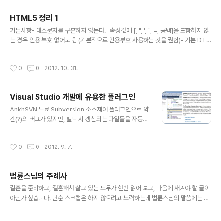
HTML5 정리 1
글 내용
기본사항- 대소문자를 구분하지 않는다.- 속성값에 [, ", ', `, =, 공백]을 포함하지 않
는 경우 인용 부호 없어도 됨 (기본적으로 인용부호 사용하는 것을 권함)- 기본 DTD
정의가 없다. 종료(닫는) 태그를 사용하면 안되는 요소area, base, br, col, comm
and, embed, hre, img, input, keygen, link, meta, param, source 상황에
작성시간
0
0
2012. 10. 31.
따라 생략가능한 태그 (가능하면 종료 태그와 쌍을 이루는 것을 권함)전체 생략가능h
tml, head, body, colgroup, tbody 종료 태그 생략가능li, dt, dd, p, rt, rp, op
tgroup, option, thead, tfoot, tr, td, th Boolean 속성값true : ..
Visual Studio 개발에 유용한 플러그인
글 내용
AnkhSVN 무료 Subversion 소스제어 플러그인으로 약
간(?)의 버그가 있지만, 빌드 시 갱신되는 파일들을 자동으
로 제외해주는 등 편리합니다. 다운로드 : http://ankhsv
n.open.collab.net/ Indent Guides 들여쓰기 시작과
작성시간
0
0
2012. 9. 7.
끝을 쉽게 확인 할 수 있도록 해주는 플러그인 입니다. 다운
로드 : http://visualstudiogallery.msdn.microsoft.c
om/e792686d-542b-474a-8c55-630980e72c
범륜스님의 주례사
30 Productivity Power Tools 편안한 코드보기를 지
글 내용
원하는 기능을 많이 가지고 있는 플러그인 입니다. 다운로
결혼을 준비하고, 결혼해서 살고 있는 모두가 한번 읽어 보고, 마음에 새겨야 할 글이
드 : http://visualstudiogallery.msdn.microsoft.co
아닌가 싶습니다. 단순 스크랩은 하지 않으려고 노력하는데 법륜스님의 말씀에는 어
m/d0d33361-18e2..
떤 말도 붙일 수가 없을 것 같습니다. 오늘 두 분이 좋은 마음으로 이렇게 결혼을 합니
다. 그런데 이렇게 좋은 서로 사랑하는 마음으로 결혼을 하는데, 이 마음이 십 년, 이