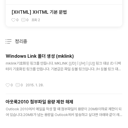
[XHTML] XHTML 기본 문법
0
0
조회
2
정리중
분류 전체보기
주요 글 목록
Windows Link 폴더 생성 (mklink)
글 내용
mklink기호화된 링크를 만듭니다. MKLINK [[/D] | [/H] | [/J]] 링크 대상 /D 디렉
터리 기호화된 링크를 만듭니다. 기본값은 파일 심볼 링크입니다. /H 심볼 링크 대신
하드 링크를 만듭니다. /J 디렉터리 교차점을 만듭니다. 링크 새 심볼 링크 이름을 지
정합니다. 대상 새 링크로 참조되는 절대 경로 또는 상대 경로를 지정합니다.
작성시간
0
0
2015. 1. 28.
아웃룩2010 첨부파일 용량 제한 해제
글 내용
Outlook 2010에서 메일을 작성 할 때 첨부파일의 용량이 20MB이하로 제한이 되
어 있습니다.20MB가 넘는 용량을 Outlook에서 발송하고 싶다면 아래와 같이 레
지스트리를 수정하면 됩니다. 1. 시작 실행창(win+R)에 regedit 입력해서 레지스
트리 편집기 실행2. HKEY_CURRENT_USER\Software\Microsoft\Office\14.