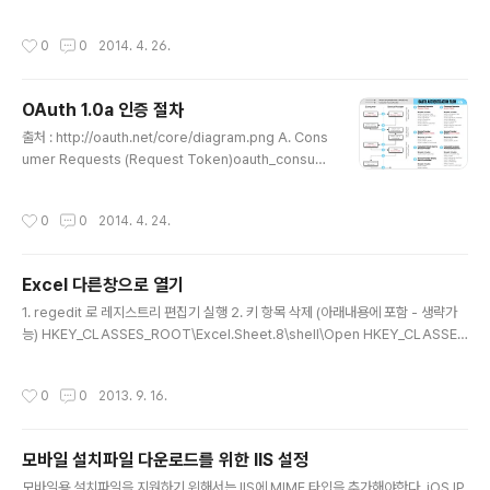
on MGOCOL=MGOCDB.GetCollection("TestCollection");// keyword로
시작하는 단어 검색MongoDB.Driver.MongoCursor mcur = MGOCOL.Fin
작성시간
0
0
2014. 4. 26.
dAs(MongoDB.Driver.Builders.Query.Matches("TargetNames", keyw
ord+".*"));// 대소문자 구분 하지 않음MongoDB.Bson.BsonRegularExpres
sion regkey = new MongoDB.Bson.BsonRegularExpression("..
OAuth 1.0a 인증 절차
글 내용
출처 : http://oauth.net/core/diagram.png A. Cons
umer Requests (Request Token)oauth_consum
er_keyoauth_signature_methodoauth_signature
oauth_timestampoauth_nonceoauth_version (o
작성시간
0
0
2014. 4. 24.
ptional)oauth_callback B. Service Provider Gran
ts (Request Token)oauth_tokenoauth_token_se
cretoauth_callback_confirmed C. Consumer Dir
Excel 다른창으로 열기
ects User to Service Provideroauth_token (opti
글 내용
onal) D. Service Provider Directs User to Cons..
1. regedit 로 레지스트리 편집기 실행 2. 키 항목 삭제 (아래내용에 포함 - 생략가
능) HKEY_CLASSES_ROOT\Excel.Sheet.8\shell\Open HKEY_CLASSES
_ROOT\Excel.Sheet.12\shell\Open 3. 아래내용중 버전에 맞는 내용을 메모장
에 붙여넣고, ExcelNewWinOpen.reg로 저장 후 실행 (또는 첨부파일로 레지스
작성시간
0
0
2013. 9. 16.
트리 다시 등록) 32bit Windows Registry Editor Version 5.00 [-HKEY_CL
ASSES_ROOT\Excel.Sheet.12\shell\Open] [HKEY_CLASSES_ROOT\E
xcel.Sheet.12\shell\Open] @="열기(&O)" [HKEY_CLASSES_ROOT\Exc
모바일 설치파일 다운로드를 위한 IIS 설정
el.S..
글 내용
모바일용 설치파일을 지원하기 위해서는 IIS에 MIME 타입을 추가해야한다. iOS IP