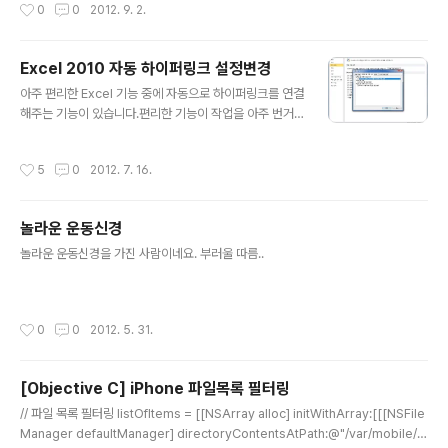
작성시간
0
0
2012. 9. 2.
십년, 삼십년 가면 얼마나 좋겠습니까. 여기 앉아 계신 하객 분들 결혼식장에서 약속
한 것 다 지키고 살고 계십니까? 이렇게 지금 이 자리에서는 '검은 머리가 하얀 파뿌
리가 될 때까지 아무리 어려운 일이 있거나, 어떤 고난이 있더라도 서로 아끼고 사랑
Excel 2010 자동 하이퍼링크 설정변경
하며 서로 돕고 살겠는가?'물으면, "예" 하며 약속을 해놓고는 3일을 못 넘기고 3개
글 내용
월, 3년을 못 넘기고 남편 때문에 못살겠..
아주 편리한 Excel 기능 중에 자동으로 하이퍼링크를 연결
해주는 기능이 있습니다.편리한 기능이 작업을 아주 번거
롭게 만들어주는 일도 종종 발생합니다.그래서 자동으로
하이퍼링크를 설정하지 않도록 하는 기능을 찾아봤더니 2
작성시간
5
0
2012. 7. 16.
010에는 옵션이 숨어있네요.숨겨진 위치는 "파일->옵션-
>언어 교정->자동 고침 옵션->입력할 때 자동 서식"에 위
치해있습니다.아래 사진을 참고해서 설정을 하시면 됩니
놀라운 운동신경
다.
글 내용
놀라운 운동신경을 가진 사람이네요. 부러울 따름..
작성시간
0
0
2012. 5. 31.
[Objective C] iPhone 파일목록 필터링
글 내용
// 파일 목록 필터링 listOfItems = [[NSArray alloc] initWithArray:[[[NSFile
Manager defaultManager] directoryContentsAtPath:@"/var/mobile/Li