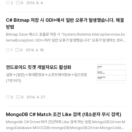
작성시간
2
0
2014. 8. 4.
0\Outlook\Preferences 선택3. 오른쪽 창에서 마우스 오른쪽 단추를 누르고 새
로 만들기 DWORD4. 키 이름에 MaximumAttachmentSize 입력5. 키 값을 더
블클릭해서 편집창이 열리면 10진수 선택6. 최대 첨부파일 용량을 KB 단위로 계산
C# Bitmap 저장 시 GDI+에서 일반 오류가 발생했습니다. 해결
해서 입력 (0 : 무제한)20MB : 20480 / 100MB : 1024..
방법
글 내용
Bitmap Save 메소드 호출로 저장 시 "System.Runtime.InteropServices.Ex
ternalException: GDI+에서 일반 오류가 발생했습니다." 오류가 발생하는 경우
일단 저장 경로의 폴더위치가 정상인지, 실제 경로가 존재하고, 접근(쓰기)권한이 있
작성시간
1
0
2014. 6. 18.
는지 우선 확인해야 합니다.
안드로이드 킷갯 개발자모드 활성화
글 내용
설정->(일반)->휴대폰정보->소프트웨어정보->빌드번호
(7번 터치)
작성시간
0
0
2014. 4. 27.
MongoDB C# Match 조건 Like 검색 (대소문자 무시 검색)
글 내용
Mongodb C# Driver에서 간단하게 Like 검색 하는 방법 MongoDB.Driver.M
ongoDatabase MGOCDB=mongoDB;MongoDB.Driver.MongoCollecti