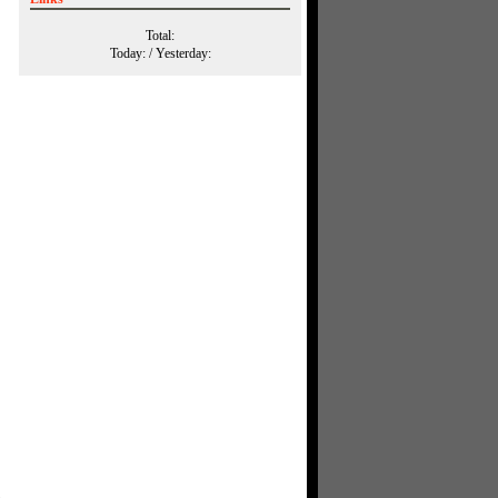
Total:
Today:
/ Yesterday:
도