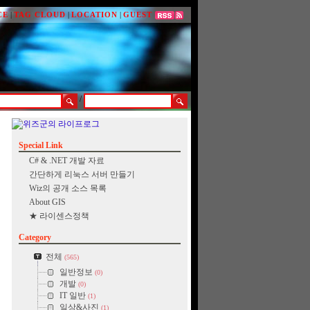
CE
|
TAG CLOUD
|
LOCATION
|
GUEST
/
Special Link
C# & .NET 개발 자료
간단하게 리눅스 서버 만들기
Wiz의 공개 소스 목록
About GIS
★ 라이센스정책
Category
전체
(565)
일반정보
(0)
개발
(0)
IT 일반
(1)
일상&사진
(1)