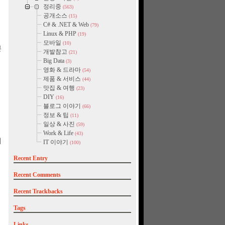
정리중
(563)
공개소스
(15)
C# & .NET & Web
(79)
Linux & PHP
(19)
모바일
(10)
분
개발참고
(21)
Big Data
(3)
영화 & 드라마
(54)
제품 & 서비스
(44)
맛집 & 여행
(23)
DIY
(16)
블로그 이야기
(66)
정보 & 팁
(11)
일상 & 사진
(59)
Work & Life
(43)
지
IT 이야기
(100)
Recent Entry
Recent Comments
Recent Trackbacks
Tags
Links