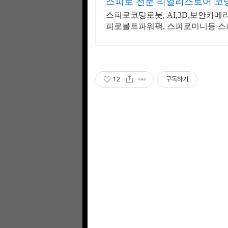
스피로 전문 리얼리스토어 코
스피로코딩로봇, AI,3D,보안카
피로볼트파워팩, 스피로미니등 스
12
구독하기