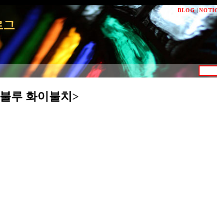
BLOG
|
NOTI
불루 화이불치>