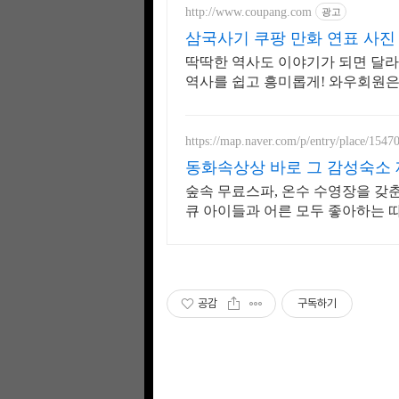
http://www.coupang.com
광고
삼국사기 쿠팡 만화 연표 사진
딱딱한 역사도 이야기가 되면 달라
역사를 쉽고 흥미롭게! 와우회원은
https://map.naver.com/p/entry/place/1547
동화속상상 바로 그 감성숙소
숲속 무료스파, 온수 수영장을 갖춘
큐 아이들과 어른 모두 좋아하는 따
청결
공감
구독하기