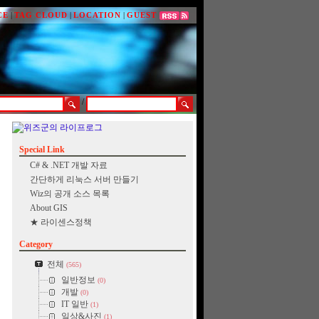
CE
|
TAG CLOUD
|
LOCATION
|
GUEST
/
Special Link
C# & .NET 개발 자료
간단하게 리눅스 서버 만들기
Wiz의 공개 소스 목록
About GIS
★ 라이센스정책
Category
전체
(565)
일반정보
(0)
개발
(0)
IT 일반
(1)
일상&사진
(1)