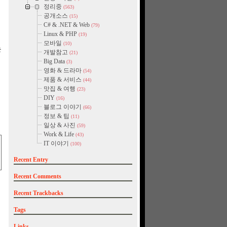
정리중
(563)
공개소스
(15)
C# & .NET & Web
(79)
Linux & PHP
(19)
모바일
(10)
는
개발참고
(21)
Big Data
(3)
영화 & 드라마
(54)
제품 & 서비스
(44)
맛집 & 여행
(23)
DIY
(16)
블로그 이야기
(66)
정보 & 팁
(11)
일상 & 사진
(59)
Work & Life
(43)
IT 이야기
(100)
Recent Entry
Recent Comments
Recent Trackbacks
Tags
Links