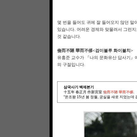
몇 번을 들어도 귀에 잘 들어오지 않던 말이
있습니다. 어려운 경제와 맞물려서 그런지도
것 같습니다.
儉而不陋 華而不侈<검이불루 화이불치>
유홍준 교수가 『나의 문화유산 답사기』
의 구절입니다.
삼국사기 백제본기
十五年 春正月 作新宮室
儉而不陋 華而不侈
.
"온조왕 15년 봄 정월, 궁실을 새로 지었는