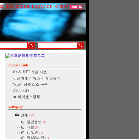
CE
|
TAG CLOUD
|
LOCATION
|
GUEST
/
Special Link
C# & .NET 개발 자료
간단하게 리눅스 서버 만들기
Wiz의 공개 소스 목록
About GIS
★ 라이센스정책
Category
전체
(565)
일반정보
(0)
개발
(0)
IT 일반
(1)
일상&사진
(1)