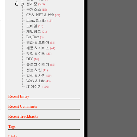
정리중
(563)
공개소스
(15)
C# & .NET & Web
(79)
Linux & PHP
(19)
모바일
(10)
개발참고
(21)
Big Data
(3)
영화 & 드라마
(54)
제품 & 서비스
(44)
맛집 & 여행
(23)
DIY
(16)
블로그 이야기
(66)
정보 & 팁
(11)
일상 & 사진
(59)
Work & Life
(43)
IT 이야기
(100)
Recent Entry
Recent Comments
Recent Trackbacks
램
Tags
Links