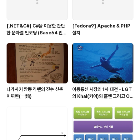
[.NET&C#] C#을 이용한 간단
[Fedora9] Apache & PHP
한 문자열 인코딩 (Base64 인코
설치
딩)
나가사키 짬뽕 라멘의 진수 신촌
이동통신 시장의 1차 대전 - LGT
이찌멘(一麵)
의 Khai(카이)와 홀맨 그리고 OZ
(오즈)