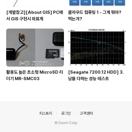
[개발참고][About GIS] PC에
클라우드 컴퓨팅 1 - 그게 뭐야?
서 GIS 구현시 좌표계
먹는겨?
활용도 높은 초소형 MicroSD 리
[Seagate 7200.12 HDD] 3.
더기 MR-SMC03
남들 다하는 성능 테스트
의안내
티스토리
로그인
고객센터
© Daum Corp.