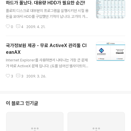
하드가 풀났다. 대용량 HDD가 필요한 순간!
글 내용
플로피 디스크로 대부분의 프로그램을 실행시키던 시절 용
돈을 모아서 HDD를 구입했던 기억이 납니다. 고가의 가격
이 지만 용량은 10M였습니다. 지금 생각하면 정말 작은 용
0
4
2009. 4. 21.
량이지만 당시에는 사용하기에 충분히 큰 용량 이었습니
다. 무엇보다 플로피 디스크에서 프로그램을 읽어서 실행
하던 속도와는 비교도 안될 정도의 성능이 충분한 만족감
국가정보원 제공 - 무료 ActiveX 관리툴 Cl
을 선사해 주었던 것으로 기억 됩니다. 그 후로 10년 이상
흐른 지금은 총 5개(데스크톱 : 350G 2개 + 160G 1개,
eanAX
글 내용
노트북 : 160G 1개, 외장하드 160G 1개)의 HDD를 사용
Internet Explorer를 사용하면서 나타나는 가장 큰 문제
하고 있습니다. (HDD가 보급되던 초창기에는 상상도 못했
가 바로 ActiveX 문제 입니다. (도를 넘어선 웹사이트의
던 용량이죠.) 그럼에도 불구하고 HDD의 용량은 항상 부
강제 보안프로그램 이젠 짜증) 컴퓨터를 조금 잘 다루는 사
족하게 느껴집니다. 최근에는 저장 공간이 없어서 새로운
3
3
2009. 3. 26.
람은 어느정도 관리를 할 수 있지만 일반 사용자에게는 무
자료가 생길 때마다..
작정 느려지는 IE를 참고 사용하는 방법뿐이었습니다. 물론
보안에도 취약해질 수 밖에 없습니다. 국가정보원에서 일
반 사용자들을 위해 ActiveX를 제거 할 수 있는 CleanA
X 라는 ActiveX 관리 프로그램을 공개했습니다. 브라우저
이 블로그 인기글
에 설치된 ActiveX를 사용기간에 따라 제거할 수 있는 간
단한 보안 프로그램입니다. 아주 투박한 UI와 간결한 기능
으로 일반 사용자도 쉽게 사용이 가능하도록 구성이 되어
있습니다. 웹 브라우저가 느려진 분은 이 프로그램을 사용
해보..