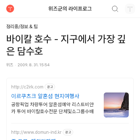
검색하기
위즈군의 라이프로그
티스토리
정리중/정보 & 팁
바이칼 호수 - 지구에서 가장 깊
은 담수호
위즈
2009. 8. 31. 15:54
http://c2irk.com
광고
이르쿠츠크 알혼섬 현지여행사
공항픽업 차량투어 알혼섬예약 리스트비얀
카 투어 바이칼호수전문 단체및소그룹수배
http://www.domun-ind.kr
광고