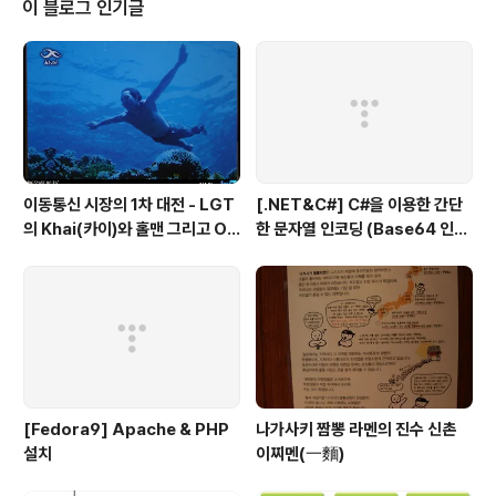
이 블로그 인기글
이동통신 시장의 1차 대전 - LGT
[.NET&C#] C#을 이용한 간단
의 Khai(카이)와 홀맨 그리고 OZ
한 문자열 인코딩 (Base64 인코
(오즈)
딩)
[Fedora9] Apache & PHP
나가사키 짬뽕 라멘의 진수 신촌
설치
이찌멘(一麵)