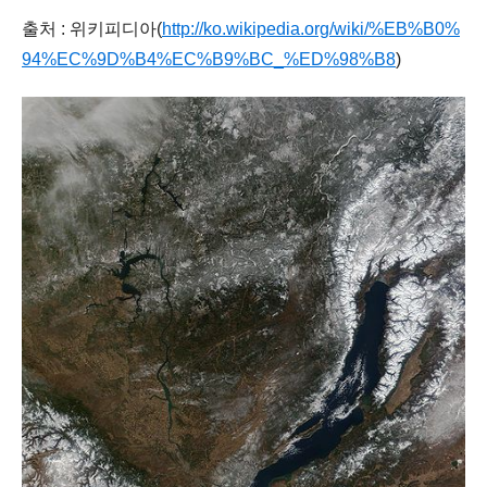
출처 : 위키피디아(
http://ko.wikipedia.org/wiki/%EB%B0%
94%EC%9D%B4%EC%B9%BC_%ED%98%B8
)