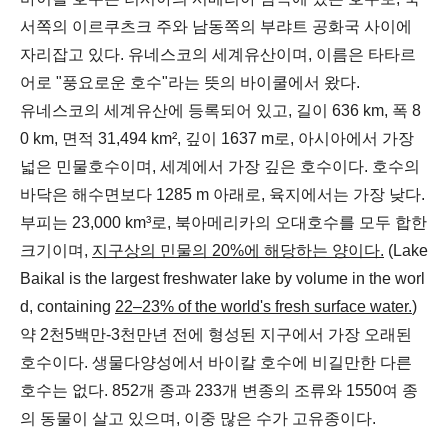
서쪽의 이르쿠츠크 주와 남동쪽의 부랴트 공화국 사이에
자리잡고 있다. 유네스코의 세계유산이며, 이름은 타타르
어로 "풍요로운 호수"라는 뜻의 바이쿨에서 왔다.
유네스코의 세계유산에 등록되어 있고, 길이 636 km, 폭 8
0 km, 면적 31,494 km², 깊이 1637 m로, 아시아에서 가장
넓은 민물호수이며, 세계에서 가장 깊은 호수이다. 호수의
바닥은 해수면보다 1285 m 아래로, 육지에서는 가장 낮다.
부피는 23,000 km³로, 북아메리카의 오대호수를 모두 합한
크기이며,
지구상의 민물의 20%에 해당하는 양이다.
(Lake
Baikal is the largest freshwater lake by volume in the worl
d, containing
22–23% of the world's fresh surface water.
)
약 2천5백만-3천만년 전에 형성된 지구에서 가장 오래된
호수이다. 생물다양성에서 바이칼 호수에 비길만한 다른
호수는 없다. 852개 종과 233개 변종의 조류와 1550여 종
의 동물이 살고 있으며, 이중 많은 수가 고유종이다.