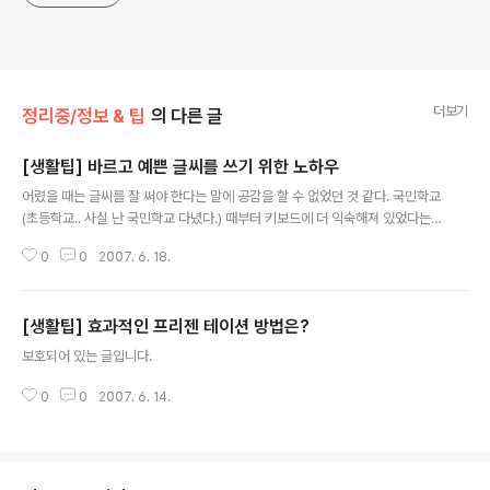
더보기
정리중/정보 & 팁
의 다른 글
[생활팁] 바르고 예쁜 글씨를 쓰기 위한 노하우
글 내용
어렸을 때는 글씨를 잘 써야 한다는 말에 공감을 할 수 없었던 것 같다. 국민학교
(초등학교.. 사실 난 국민학교 다녔다.) 때부터 키보드에 더 익숙해져 있었다는
핑계지만 지금도 예쁘게 글씨 쓰는 사람이 참 부럽다. 네이버 지식인에 글씨쓰
0
0
2007. 6. 18.
기의 노하우가 있기에 살짝 퍼왔다. 한글의 자음은 모음과의 결합 위치에 따라
모양이 조금씩 달라진다. 예로 "ㄱ"은 "ㅣ" 앞에 들어갈 때와 "ㅡ" 위에 들어갈
때, 받침을 사용될 때 등에서 각각 다른 모양이 된다. 하지만 글씨를 못 쓰는 사
[생활팁] 효과적인 프리젠 테이션 방법은?
람에게 그때 그때 다른 모양의 자음을 쓴다는 것은 무리한 요구다. 꾸준히 정성
글 내용
들여 글씨를 바꿀 수 있지만 글씨를 결합하는 방법을 알고 나면 까마득했던 긴
보호되어 있는 글입니다.
길이 그리 멀지 않음을 실감할 것이다. 첫째, 자음과 모음의 위 아래 길이를 1:..
0
0
2007. 6. 14.