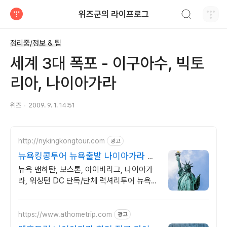
검색하기
위즈군의 라이프로그
티스토리
정리중/정보 & 팁
세계 3대 폭포 - 이구아수, 빅토
리아, 나이아가라
위즈
2009. 9. 1. 14:51
http://nykingkongtour.com
광고
뉴욕킹콩투어 뉴욕출발 나이아가라 당
일투어
뉴욕 맨하탄, 보스톤, 아이비리그, 나이아가
라, 워싱턴 DC 단독/단체 럭셔리투어 뉴욕
동부 투어는 킹콩과 함께
https://www.athometrip.com
광고