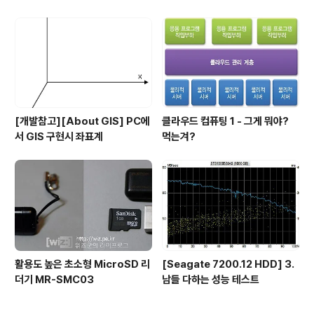
[개발참고][About GIS] PC에
클라우드 컴퓨팅 1 - 그게 뭐야?
서 GIS 구현시 좌표계
먹는겨?
활용도 높은 초소형 MicroSD 리
[Seagate 7200.12 HDD] 3.
더기 MR-SMC03
남들 다하는 성능 테스트