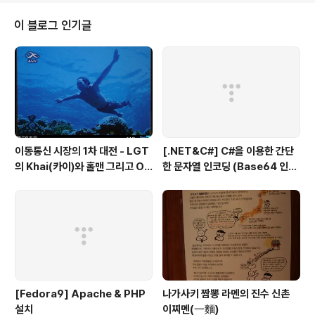
람에게 그때 그때 다른 모양의 자음을 쓴다는 것은 무리한 요구다. 꾸준히 정성
들여 글씨를 바꿀 수 있지만 글씨를 결합하는 방법을 알고 나면 까마득했던 긴
이 블로그 인기글
길이 그리 멀지 않음을 실감할 것이다. 첫째, 자음과 모음의 위 아래 길이를 1:..
이동통신 시장의 1차 대전 - LGT
[.NET&C#] C#을 이용한 간단
의 Khai(카이)와 홀맨 그리고 OZ
한 문자열 인코딩 (Base64 인코
(오즈)
딩)
[Fedora9] Apache & PHP
나가사키 짬뽕 라멘의 진수 신촌
설치
이찌멘(一麵)