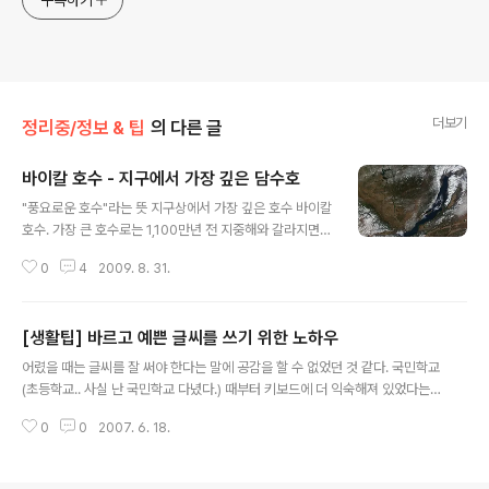
구독하기
더보기
정리중/정보 & 팁
의 다른 글
바이칼 호수 - 지구에서 가장 깊은 담수호
글 내용
"풍요로운 호수"라는 뜻 지구상에서 가장 깊은 호수 바이칼
호수. 가장 큰 호수로는 1,100만년 전 지중해와 갈라지면서
호수로 변신한 카스피해가있지만 아직 염분이 남아 있어서
0
4
2009. 8. 31.
바다로 보는 견해도 있습니다. 가장 넓은 담수호는 북아메
리카의 오대호(Great Lakes) 중 슈피리어 호(Lake Sup
erior)가 있습니다. 오대호(Great Lakes)는 슈피리어호
[생활팁] 바르고 예쁜 글씨를 쓰기 위한 노하우
(Lake Superior), 미시간 호(Lake Michigan), 휴런 호
글 내용
(Lake Huron), 이리 호(Lake Erie), 온타리오 호(Lake
어렸을 때는 글씨를 잘 써야 한다는 말에 공감을 할 수 없었던 것 같다. 국민학교
Ontario)로 구성되고, 전세계 담수 량의 20%에 해당하는
(초등학교.. 사실 난 국민학교 다녔다.) 때부터 키보드에 더 익숙해져 있었다는
양을 가지고 있습니다. 오대호(http://en.wikipedia.or
핑계지만 지금도 예쁘게 글씨 쓰는 사람이 참 부럽다. 네이버 지식인에 글씨쓰
g/wiki/Great_Lakes)는 지구 상에서 가장 큰..
0
0
2007. 6. 18.
기의 노하우가 있기에 살짝 퍼왔다. 한글의 자음은 모음과의 결합 위치에 따라
모양이 조금씩 달라진다. 예로 "ㄱ"은 "ㅣ" 앞에 들어갈 때와 "ㅡ" 위에 들어갈
때, 받침을 사용될 때 등에서 각각 다른 모양이 된다. 하지만 글씨를 못 쓰는 사