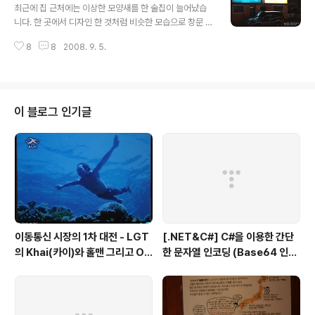
진 찍는다고 어른을 기다리시게 할 수 없어서 한 장만... 산
최근에 집 근처에는 이상한 모양새를 한 술집이 늘어났습
에는 밤송이가 입을 벌려서 가을이라는 것을 느끼게 해주
니다. 한 곳에서 디자인 한 것처럼 비슷한 모습으로 창문 하
네요. 벌레 먹은 잎이 좀 아쉽지만 자연 그대로의 모습이라
나 없이 나무로 전면이 꽉 막히고, 입구 하나뿐인 술집의 모
고 생각하면서 패스~! 역시 명절의 풍성하고 한가로운 느
8
8
2008. 9. 5.
습이 신기해서 눈이 가기는 했지만 관심 밖의 일이었습니
낌이 생활의 활력이 되는 것은 확실 한 것 같습니다. 모두
다. 그런데 아침 출근 시간에 아래 사진과 같은 "주민생활
명절 잘 보내셨죠?
침해하는 퇴폐 카페 물러가라"라는 현수막을 보게 되었습
니다. 그 현수막을 보고 이런 술집을 "퇴폐카페"라고 부른
다는 것을 짐작할 수 있었습니다. 이런 술집이 늘어나면 주
이 블로그 인기글
변 집값도 자연스럽게 떨어지기 때문에 주민들이 나서서
현수막을 만든 것이겠죠. 최근 몇 개월 사이에 급격하게 늘
어서 제가 눈으로 확인 한 곳만 16 곳이나 됩니다. 그것도
T자 모양을 100M가 채 안 되는 골목에서 말이죠. 주민들
의 현수막이 걸리고 난 며칠..
이동통신 시장의 1차 대전 - LGT
[.NET&C#] C#을 이용한 간단
의 Khai(카이)와 홀맨 그리고 OZ
한 문자열 인코딩 (Base64 인코
(오즈)
딩)