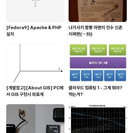
[Fedora9] Apache & PHP
나가사키 짬뽕 라멘의 진수 신촌
설치
이찌멘(一麵)
[개발참고][About GIS] PC에
클라우드 컴퓨팅 1 - 그게 뭐야?
서 GIS 구현시 좌표계
먹는겨?