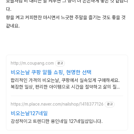
오늘처럼 비 내리는 날 켜두면 그 향이 더 은은하게 좋은 것 같습니
다.
향을 켜고 커피한잔 마시면서 느긋한 주말을 즐기는 것도 좋을 것
같네요.
http://m.coupang.com
광고
비오는날 쿠팡 알뜰 쇼핑, 현명한 선택
합리적인 가격의 비오는날, 쿠팡에서 실속있게 구매하세요.
복잡한 일상, 편리한 아이템으로 시간을 절약하고 삶의 질을
높여보세요.
https://m.place.naver.com/nailshop/1418377126
광고
비오는날127네일
감성적이고 트렌디한 용인네일 127네일샵입니다.