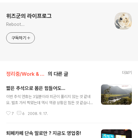
로그 정보
위즈군의 라이프로그
Reboot...
구독하기
더보기
정리중/Work & Life
의 다른 글
짧은 추석으로 몸은 힘들어도...
글 내용
이번 추석 연휴는 3일뿐이라 피곤이 풀리지 않는 것 같네
요. 벌초 가서 찍었는데 역시 역광 상황은 힘든 것 같습니
다. 후드를 끼워도 조절하기 힘든 플레어 현상.. 장소 때문
7
6
2008. 9. 17.
에 제한되는 구도와 화각.. 가장 중요한 내공 부족.. 내년에
는 좀더 멋진 풍경을 찍을 수 있기를 기대해보면서... 그래
도 오랜만에 시골에 가서 익어가는 벼와 농작물들을 보니
퇴폐카페 단속 말로만 ? 지금도 영업중!
기분은 좋네요. 해가 조금만 더 기울었으면 좋았겠지만, 사
글 내용